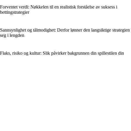
Forventet verdi: Nøkkelen til en realistisk forståelse av suksess i
bettingstrategier
Sannsynlighet og tålmodighet: Derfor lønner den langsiktige strategien
seg i lengden
Flaks, risiko og kultur: Slik påvirker bakgrunnen din spillestilen din