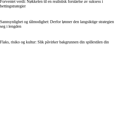
Forventet verdi: Nøkkelen til en realistisk forståelse av suksess i
bettingstrategier
Sannsynlighet og tålmodighet: Derfor lønner den langsiktige strategien
seg i lengden
Flaks, risiko og kultur: Slik påvirker bakgrunnen din spillestilen din