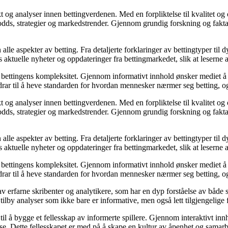
og analyser innen bettingverdenen. Med en forpliktelse til kvalitet og
odds, strategier og markedstrender. Gjennom grundig forskning og faktab
alle aspekter av betting. Fra detaljerte forklaringer av bettingtyper til
es aktuelle nyheter og oppdateringer fra bettingmarkedet, slik at leserne
bettingens kompleksitet. Gjennom informativt innhold ønsker mediet å ska
r til å heve standarden for hvordan mennesker nærmer seg betting, og 
og analyser innen bettingverdenen. Med en forpliktelse til kvalitet og
odds, strategier og markedstrender. Gjennom grundig forskning og faktab
alle aspekter av betting. Fra detaljerte forklaringer av bettingtyper til
es aktuelle nyheter og oppdateringer fra bettingmarkedet, slik at leserne
bettingens kompleksitet. Gjennom informativt innhold ønsker mediet å ska
r til å heve standarden for hvordan mennesker nærmer seg betting, og 
v erfarne skribenter og analytikere, som har en dyp forståelse av både s
 tilby analyser som ikke bare er informative, men også lett tilgjengelige 
 å bygge et fellesskap av informerte spillere. Gjennom interaktivt innho
lse. Dette fellesskapet er med på å skape en kultur av åpenhet og samar