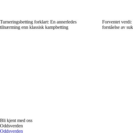
Turneringsbetting forklart: En annerledes
Forventet verdi: 
tilnærming enn klassisk kampbetting
forståelse av suk
Bli kjent med oss
Oddsverden
Oddsverden