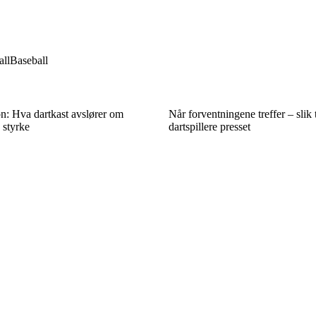
all
Baseball
on: Hva dartkast avslører om
Når forventningene treffer – slik 
 styrke
dartspillere presset