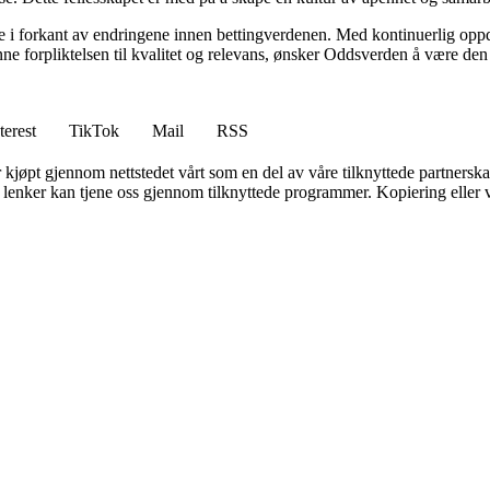
e i forkant av endringene innen bettingverdenen. Med kontinuerlig oppdat
ne forpliktelsen til kvalitet og relevans, ønsker Oddsverden å være den
terest
TikTok
Mail
RSS
er kjøpt gjennom nettstedet vårt som en del av våre tilknyttede partners
n lenker kan tjene oss gjennom tilknyttede programmer. Kopiering eller v