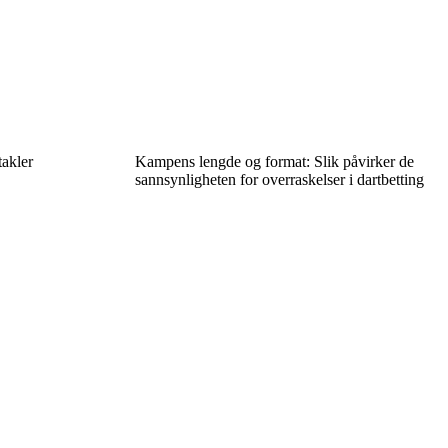
takler
Kampens lengde og format: Slik påvirker de
sannsynligheten for overraskelser i dartbetting