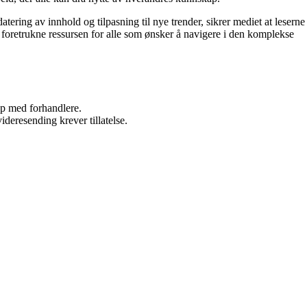
ering av innhold og tilpasning til nye trender, sikrer mediet at leserne
 foretrukne ressursen for alle som ønsker å navigere i den komplekse
kap med forhandlere.
ideresending krever tillatelse.