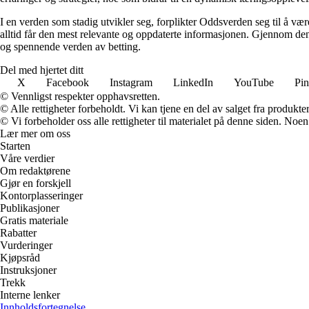
I en verden som stadig utvikler seg, forplikter Oddsverden seg til å vær
alltid får den mest relevante og oppdaterte informasjonen. Gjennom den
og spennende verden av betting.
Del med hjertet ditt
X
Facebook
Instagram
LinkedIn
YouTube
Pin
© Vennligst respekter opphavsretten.
© Alle rettigheter forbeholdt. Vi kan tjene en del av salget fra produkt
© Vi forbeholder oss alle rettigheter til materialet på denne siden. Noe
Lær mer om oss
Starten
Våre verdier
Om redaktørene
Gjør en forskjell
Kontorplasseringer
Publikasjoner
Gratis materiale
Rabatter
Vurderinger
Kjøpsråd
Instruksjoner
Trekk
Interne lenker
Innholdsfortegnelse