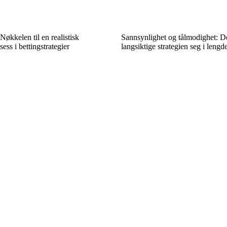
Nøkkelen til en realistisk
Sannsynlighet og tålmodighet: D
sess i bettingstrategier
langsiktige strategien seg i lengd