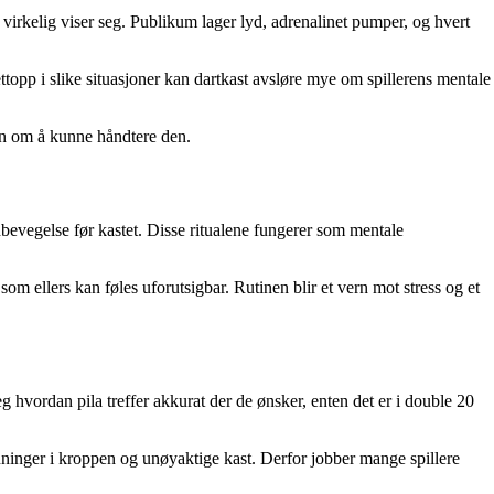
 virkelig viser seg. Publikum lager lyd, adrenalinet pumper, og hvert
ttopp i slike situasjoner kan dartkast avsløre mye om spillerens mentale
men om å kunne håndtere den.
dbevegelse før kastet. Disse ritualene fungerer som mentale
 som ellers kan føles uforutsigbar. Rutinen blir et vern mot stress og et
seg hvordan pila treffer akkurat der de ønsker, enten det er i double 20
 spenninger i kroppen og unøyaktige kast. Derfor jobber mange spillere