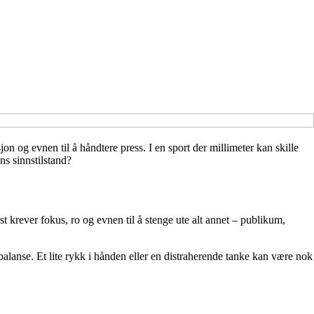
on og evnen til å håndtere press. I en sport der millimeter kan skille
ns sinnstilstand?
ast krever fokus, ro og evnen til å stenge ute alt annet – publikum,
l balanse. Et lite rykk i hånden eller en distraherende tanke kan være nok