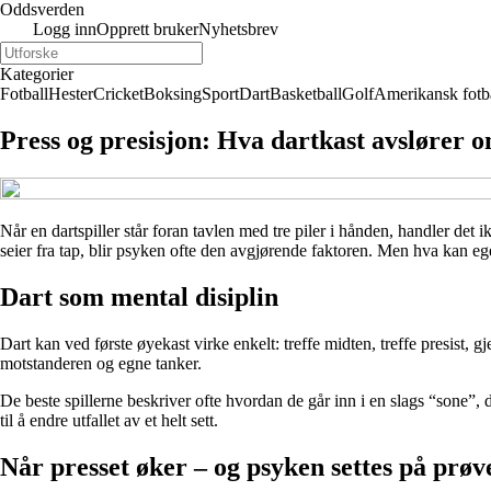
Oddsverden
Logg inn
Opprett bruker
Nyhetsbrev
Kategorier
Fotball
Hester
Cricket
Boksing
Sport
Dart
Basketball
Golf
Amerikansk fotb
Press og presisjon: Hva dartkast avslører o
Når en dartspiller står foran tavlen med tre piler i hånden, handler det
seier fra tap, blir psyken ofte den avgjørende faktoren. Men hva kan ege
Dart som mental disiplin
Dart kan ved første øyekast virke enkelt: treffe midten, treffe presist, g
motstanderen og egne tanker.
De beste spillerne beskriver ofte hvordan de går inn i en slags “sone”, d
til å endre utfallet av et helt sett.
Når presset øker – og psyken settes på prøv