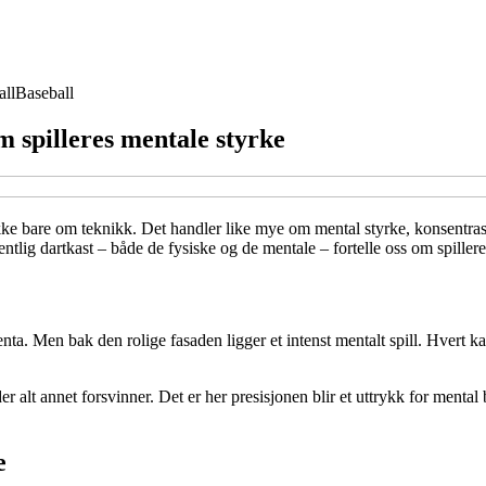
all
Baseball
m spilleres mentale styrke
 ikke bare om teknikk. Det handler like mye om mental styrke, konsentrasj
ntlig dartkast – både de fysiske og de mentale – fortelle oss om spillere
jenta. Men bak den rolige fasaden ligger et intenst mentalt spill. Hvert k
er alt annet forsvinner. Det er her presisjonen blir et uttrykk for menta
e