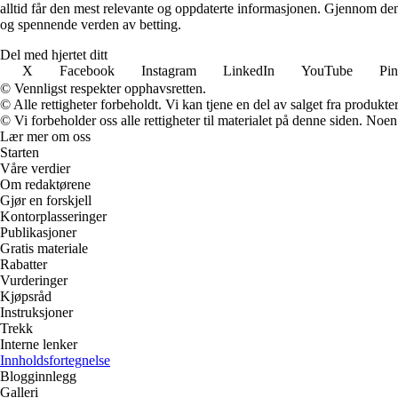
alltid får den mest relevante og oppdaterte informasjonen. Gjennom den
og spennende verden av betting.
Del med hjertet ditt
X
Facebook
Instagram
LinkedIn
YouTube
Pin
© Vennligst respekter opphavsretten.
© Alle rettigheter forbeholdt. Vi kan tjene en del av salget fra produkt
© Vi forbeholder oss alle rettigheter til materialet på denne siden. Noe
Lær mer om oss
Starten
Våre verdier
Om redaktørene
Gjør en forskjell
Kontorplasseringer
Publikasjoner
Gratis materiale
Rabatter
Vurderinger
Kjøpsråd
Instruksjoner
Trekk
Interne lenker
Innholdsfortegnelse
Blogginnlegg
Galleri