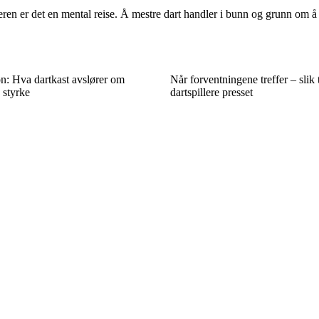
leren er det en mental reise. Å mestre dart handler i bunn og grunn om å
on: Hva dartkast avslører om
Når forventningene treffer – slik 
 styrke
dartspillere presset