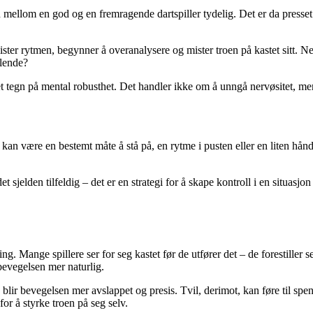
n mellom en god og en fremragende dartspiller tydelig. Det er da presset
ster rytmen, begynner å overanalysere og mister troen på kastet sitt. Ne
ølende?
 et tegn på mental robusthet. Det handler ikke om å unngå nervøsitet, 
 kan være en bestemt måte å stå på, en rytme i pusten eller en liten hån
sjelden tilfeldig – det er en strategi for å skape kontroll i en situasjon
ng. Mange spillere ser for seg kastet før de utfører det – de forestiller 
 bevegelsen mer naturlig.
 kast, blir bevegelsen mer avslappet og presis. Tvil, derimot, kan føre til
or å styrke troen på seg selv.