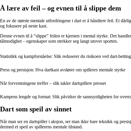
Å lære av feil – og evnen til å slippe dem
En av de største mentale utfordringene i dart er å håndtere feil. Et dårlig
og fokusere på neste kast.
Denne evnen til å “slippe” feilen er kjernen i mental styrke. Det handler
tålmodighet – egenskaper som strekker seg langt utover sporten.
Statistikk og kampforståelse: Slik reduserer du risikoen ved dart-betting
Press og presisjon: Hva dartkast avslører om spilleres mentale styrke
Når forventningene treffer – slik takler dartspillere presset
Kampens lengde og format: Slik påvirker de sannsynligheten for overras
Dart som speil av sinnet
Når man ser en dartspiller i aksjon, ser man ikke bare teknikk og presisj
dermed et speil av spillerens mentale tilstand.