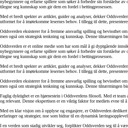
nybegynnere og erfarne spillere som søker å forbedre sin forståelse av 
tilegne seg kunnskap som gir dem en fordel i bettingprosessen.
Med et bredt spekter av artikler, guider og analyser, dekker Oddsverden 
utformet for å imøtekomme lesernes behov. I tillegg til dette, presenter
Oddsverden eksisterer for å fremme ansvarlig spilling og bevissthet om 
men også om strategisk tenkning og kunnskap. Denne tilnærmingen bidra
Oddsverden er et online medie som har som mål å gi dyptgående innsikt 
nybegynnere og erfarne spillere som søker å forbedre sin forståelse av 
tilegne seg kunnskap som gir dem en fordel i bettingprosessen.
Med et bredt spekter av artikler, guider og analyser, dekker Oddsverden 
utformet for å imøtekomme lesernes behov. I tillegg til dette, presenter
Oddsverden eksisterer for å fremme ansvarlig spilling og bevissthet om 
men også om strategisk tenkning og kunnskap. Denne tilnærmingen bidra
Faglig dyktighet er en hjørnestein i Oddsverdens filosofi. Med et team a
og relevant. Denne ekspertisen er en viktig faktor for mediets evne til å
Med en klar visjon om å opplyse og engasjere, er Oddsverden dedikert til
erfaringer og strategier, noe som bidrar til en dynamisk læringsoppleve
I en verden som stadig utvikler seg, forplikter Oddsverden seg til å vær