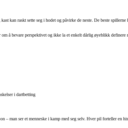
 kast kan raskt sette seg i hodet og påvirke de neste. De beste spillerne h
 om å bevare perspektivet og ikke la et enkelt dårlig øyeblikk definere r
kelser i dartbetting
on – man ser et menneske i kamp med seg selv. Hver pil forteller en histo