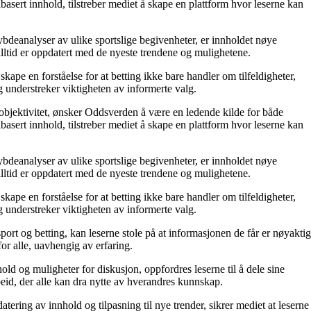
asert innhold, tilstreber mediet å skape en plattform hvor leserne kan
 dybdeanalyser av ulike sportslige begivenheter, er innholdet nøye
 alltid er oppdatert med de nyeste trendene og mulighetene.
pe en forståelse for at betting ikke bare handler om tilfeldigheter,
understreker viktigheten av informerte valg.
 objektivitet, ønsker Oddsverden å være en ledende kilde for både
asert innhold, tilstreber mediet å skape en plattform hvor leserne kan
 dybdeanalyser av ulike sportslige begivenheter, er innholdet nøye
 alltid er oppdatert med de nyeste trendene og mulighetene.
pe en forståelse for at betting ikke bare handler om tilfeldigheter,
understreker viktigheten av informerte valg.
port og betting, kan leserne stole på at informasjonen de får er nøyaktig
for alle, uavhengig av erfaring.
ld og muligheter for diskusjon, oppfordres leserne til å dele sine
beid, der alle kan dra nytte av hverandres kunnskap.
ering av innhold og tilpasning til nye trender, sikrer mediet at leserne