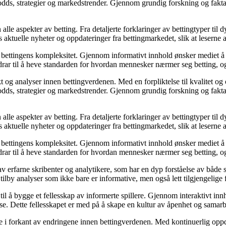
odds, strategier og markedstrender. Gjennom grundig forskning og faktab
alle aspekter av betting. Fra detaljerte forklaringer av bettingtyper til
es aktuelle nyheter og oppdateringer fra bettingmarkedet, slik at leserne
bettingens kompleksitet. Gjennom informativt innhold ønsker mediet å ska
r til å heve standarden for hvordan mennesker nærmer seg betting, og 
og analyser innen bettingverdenen. Med en forpliktelse til kvalitet og
odds, strategier og markedstrender. Gjennom grundig forskning og faktab
alle aspekter av betting. Fra detaljerte forklaringer av bettingtyper til
es aktuelle nyheter og oppdateringer fra bettingmarkedet, slik at leserne
bettingens kompleksitet. Gjennom informativt innhold ønsker mediet å ska
r til å heve standarden for hvordan mennesker nærmer seg betting, og 
v erfarne skribenter og analytikere, som har en dyp forståelse av både s
 tilby analyser som ikke bare er informative, men også lett tilgjengelige 
 å bygge et fellesskap av informerte spillere. Gjennom interaktivt innho
lse. Dette fellesskapet er med på å skape en kultur av åpenhet og samar
e i forkant av endringene innen bettingverdenen. Med kontinuerlig oppdat