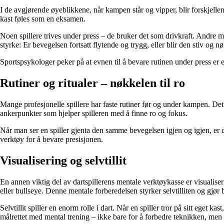
I de avgjørende øyeblikkene, når kampen står og vipper, blir forskjelle
kast føles som en eksamen.
Noen spillere trives under press – de bruker det som drivkraft. Andre mi
styrke: Er bevegelsen fortsatt flytende og trygg, eller blir den stiv og n
Sportspsykologer peker på at evnen til å bevare rutinen under press er
Rutiner og ritualer – nøkkelen til ro
Mange profesjonelle spillere har faste rutiner før og under kampen. Det
ankerpunkter som hjelper spilleren med å finne ro og fokus.
Når man ser en spiller gjenta den samme bevegelsen igjen og igjen, er det 
verktøy for å bevare presisjonen.
Visualisering og selvtillit
En annen viktig del av dartspillerens mentale verktøykasse er visualiseri
eller bullseye. Denne mentale forberedelsen styrker selvtilliten og gjør
Selvtillit spiller en enorm rolle i dart. Når en spiller tror på sitt eget
målrettet med mental trening – ikke bare for å forbedre teknikken, men f