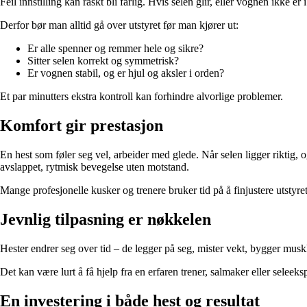
Feil innstilling kan raskt bli farlig. Hvis selen glir, eller vognen ikke 
Derfor bør man alltid gå over utstyret før man kjører ut:
Er alle spenner og remmer hele og sikre?
Sitter selen korrekt og symmetrisk?
Er vognen stabil, og er hjul og aksler i orden?
Et par minutters ekstra kontroll kan forhindre alvorlige problemer.
Komfort gir prestasjon
En hest som føler seg vel, arbeider med glede. Når selen ligger riktig,
avslappet, rytmisk bevegelse uten motstand.
Mange profesjonelle kusker og trenere bruker tid på å finjustere utstyre
Jevnlig tilpasning er nøkkelen
Hester endrer seg over tid – de legger på seg, mister vekt, bygger muskl
Det kan være lurt å få hjelp fra en erfaren trener, salmaker eller seleek
En investering i både hest og resultat