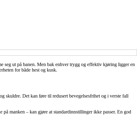
omme seg ut på banen. Men bak enhver trygg og effektiv kjøring ligger en
erheten for både hest og kusk.
g skuldre. Det kan føre til redusert bevegelsesfrihet og i verste fall
de på manken – kan gjøre at standardinnstillinger ikke passer. En god