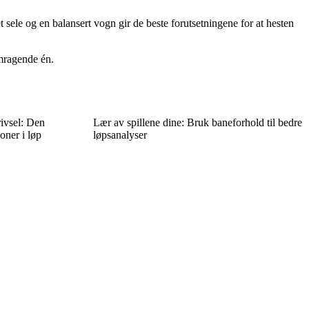
et sele og en balansert vogn gir de beste forutsetningene for at hesten
emragende én.
ivsel: Den
Lær av spillene dine: Bruk baneforhold til bedre
joner i løp
løpsanalyser