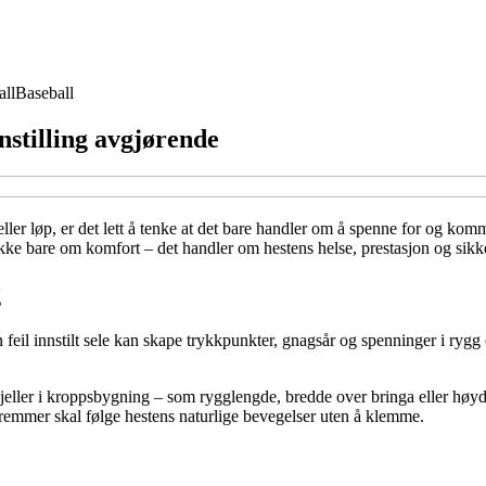
all
Baseball
nstilling avgjørende
g eller løp, er det lett å tenke at det bare handler om å spenne for og k
ikke bare om komfort – det handler om hestens helse, prestasjon og sikk
g
 feil innstilt sele kan skape trykkpunkter, gnagsår og spenninger i rygg o
skjeller i kroppsbygning – som rygglengde, bredde over bringa eller høy
le remmer skal følge hestens naturlige bevegelser uten å klemme.