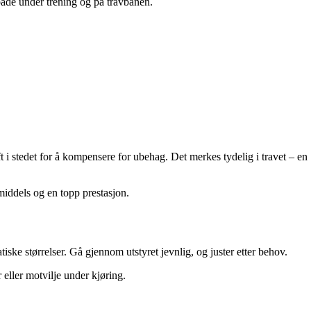
, både under trening og på travbanen.
t i stedet for å kompensere for ubehag. Det merkes tydelig i travet – en
 middels og en topp prestasjon.
iske størrelser. Gå gjennom utstyret jevnlig, og juster etter behov.
 eller motvilje under kjøring.