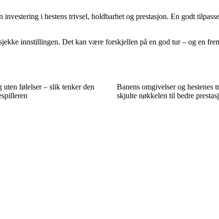
n investering i hestens trivsel, holdbarhet og prestasjon. En godt tilpass
å sjekke innstillingen. Det kan være forskjellen på en god tur – og en fr
uten følelser – slik tenker den
Banens omgivelser og hestenes tr
espilleren
skjulte nøkkelen til bedre prestas