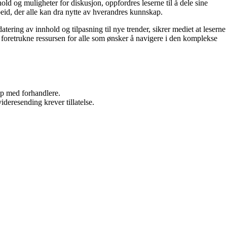
ld og muligheter for diskusjon, oppfordres leserne til å dele sine
beid, der alle kan dra nytte av hverandres kunnskap.
ering av innhold og tilpasning til nye trender, sikrer mediet at leserne
 foretrukne ressursen for alle som ønsker å navigere i den komplekse
kap med forhandlere.
ideresending krever tillatelse.