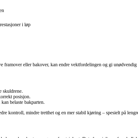
ren
estasjoner i løp
ye framover eller bakover, kan endre vektfordelingen og gi unødvendig p
ge skuldrene.
korrekt posisjon.
k kan belaste bakparten.
re kontroll, mindre tretthet og en mer stabil kjøring – spesielt på lengr