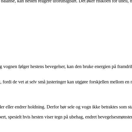
er i balanse, kan hesten reagere uforutsigbart. Det øker risikoen for uhell
 og vognen følger hestens bevegelser, kan den bruke energien på framdrif
t, fordi de vet at selv små justeringer kan utgjøre forskjellen mellom en
er eller endrer holdning. Derfor bør sele og vogn ikke betraktes som stat
spert, spesielt hvis hesten viser tegn på ubehag, endret bevegelsesmønster