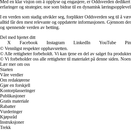
Med en klar visjon om å opplyse og engasjere, er Oddsverden dedikert til
erfaringer og strategier, noe som bidrar til en dynamisk læringsoppleve
I en verden som stadig utvikler seg, forplikter Oddsverden seg til å vær
alltid får den mest relevante og oppdaterte informasjonen. Gjennom den
og spennende verden av betting.
Del med hjertet ditt
X
Facebook
Instagram
LinkedIn
YouTube
Pin
© Vennligst respekter opphavsretten.
© Alle rettigheter forbeholdt. Vi kan tjene en del av salget fra produkt
© Vi forbeholder oss alle rettigheter til materialet på denne siden. Noe
Lær mer om oss
Starten
Våre verdier
Om redaktørene
Gjør en forskjell
Kontorplasseringer
Publikasjoner
Gratis materiale
Rabatter
Vurderinger
Kjøpsråd
Instruksjoner
Trekk