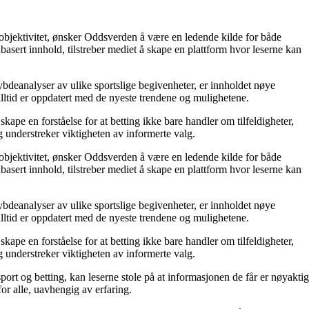
 objektivitet, ønsker Oddsverden å være en ledende kilde for både
asert innhold, tilstreber mediet å skape en plattform hvor leserne kan
 dybdeanalyser av ulike sportslige begivenheter, er innholdet nøye
 alltid er oppdatert med de nyeste trendene og mulighetene.
pe en forståelse for at betting ikke bare handler om tilfeldigheter,
understreker viktigheten av informerte valg.
 objektivitet, ønsker Oddsverden å være en ledende kilde for både
asert innhold, tilstreber mediet å skape en plattform hvor leserne kan
 dybdeanalyser av ulike sportslige begivenheter, er innholdet nøye
 alltid er oppdatert med de nyeste trendene og mulighetene.
pe en forståelse for at betting ikke bare handler om tilfeldigheter,
understreker viktigheten av informerte valg.
port og betting, kan leserne stole på at informasjonen de får er nøyaktig
for alle, uavhengig av erfaring.