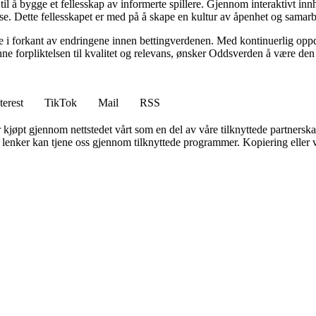
 å bygge et fellesskap av informerte spillere. Gjennom interaktivt innho
lse. Dette fellesskapet er med på å skape en kultur av åpenhet og samar
e i forkant av endringene innen bettingverdenen. Med kontinuerlig oppdat
ne forpliktelsen til kvalitet og relevans, ønsker Oddsverden å være den
terest
TikTok
Mail
RSS
er kjøpt gjennom nettstedet vårt som en del av våre tilknyttede partners
n lenker kan tjene oss gjennom tilknyttede programmer. Kopiering eller v