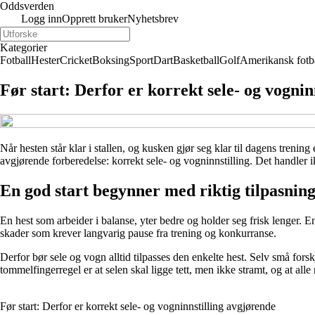
Oddsverden
Logg inn
Opprett bruker
Nyhetsbrev
Kategorier
Fotball
Hester
Cricket
Boksing
Sport
Dart
Basketball
Golf
Amerikansk fotb
Før start: Derfor er korrekt sele- og vognin
Når hesten står klar i stallen, og kusken gjør seg klar til dagens trenin
avgjørende forberedelse: korrekt sele- og vogninnstilling. Det handler 
En god start begynner med riktig tilpasnin
En hest som arbeider i balanse, yter bedre og holder seg frisk lenger. En
skader som krever langvarig pause fra trening og konkurranse.
Derfor bør sele og vogn alltid tilpasses den enkelte hest. Selv små for
tommelfingerregel er at selen skal ligge tett, men ikke stramt, og at al
Før start: Derfor er korrekt sele- og vogninnstilling avgjørende