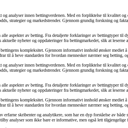
og analyser innen bettingverdenen. Med en forpliktelse til kvalitet og
odds, strategier og markedstrender. Gjennom grundig forskning og faktab
alle aspekter av betting. Fra detaljerte forklaringer av bettingtyper til
es aktuelle nyheter og oppdateringer fra bettingmarkedet, slik at leserne
bettingens kompleksitet. Gjennom informativt innhold ønsker mediet å ska
r til å heve standarden for hvordan mennesker nærmer seg betting, og 
og analyser innen bettingverdenen. Med en forpliktelse til kvalitet og
odds, strategier og markedstrender. Gjennom grundig forskning og faktab
alle aspekter av betting. Fra detaljerte forklaringer av bettingtyper til
es aktuelle nyheter og oppdateringer fra bettingmarkedet, slik at leserne
bettingens kompleksitet. Gjennom informativt innhold ønsker mediet å ska
r til å heve standarden for hvordan mennesker nærmer seg betting, og 
v erfarne skribenter og analytikere, som har en dyp forståelse av både s
 tilby analyser som ikke bare er informative, men også lett tilgjengelige 