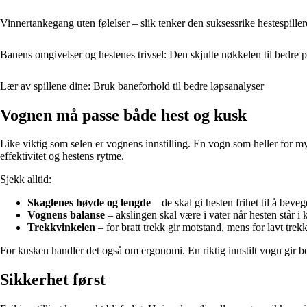
Vinnertankegang uten følelser – slik tenker den suksessrike hestespille
Banens omgivelser og hestenes trivsel: Den skjulte nøkkelen til bedre pr
Lær av spillene dine: Bruk baneforhold til bedre løpsanalyser
Vognen må passe både hest og kusk
Like viktig som selen er vognens innstilling. En vogn som heller for m
effektivitet og hestens rytme.
Sjekk alltid:
Skaglenes høyde og lengde
– de skal gi hesten frihet til å beve
Vognens balanse
– akslingen skal være i vater når hesten står i 
Trekkvinkelen
– for bratt trekk gir motstand, mens for lavt trek
For kusken handler det også om ergonomi. En riktig innstilt vogn gir bed
Sikkerhet først