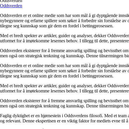
Oddsverden
Oddsverden
Oddsverden er et online medie som har som mål å gi dyptgående innsikt 
nybegynnere og erfarne spillere som søker å forbedre sin forståelse av 
tilegne seg kunnskap som gir dem en fordel i bettingprosessen.
Med et bredt spekter av artikler, guider og analyser, dekker Oddsverden 
utformet for å imøtekomme lesernes behov. I tillegg til dette, presenter
Oddsverden eksisterer for å fremme ansvarlig spilling og bevissthet om 
men også om strategisk tenkning og kunnskap. Denne tilnærmingen bidra
Oddsverden er et online medie som har som mål å gi dyptgående innsikt 
nybegynnere og erfarne spillere som søker å forbedre sin forståelse av 
tilegne seg kunnskap som gir dem en fordel i bettingprosessen.
Med et bredt spekter av artikler, guider og analyser, dekker Oddsverden 
utformet for å imøtekomme lesernes behov. I tillegg til dette, presenter
Oddsverden eksisterer for å fremme ansvarlig spilling og bevissthet om 
men også om strategisk tenkning og kunnskap. Denne tilnærmingen bidra
Faglig dyktighet er en hjørnestein i Oddsverdens filosofi. Med et team a
og relevant. Denne ekspertisen er en viktig faktor for mediets evne til å