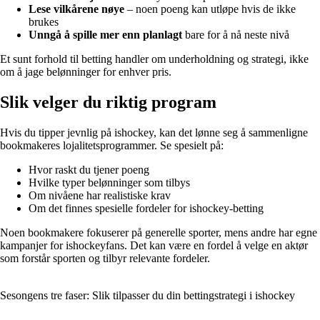
Lese vilkårene nøye
– noen poeng kan utløpe hvis de ikke
brukes
Unngå å spille mer enn planlagt
bare for å nå neste nivå
Et sunt forhold til betting handler om underholdning og strategi, ikke
om å jage belønninger for enhver pris.
Slik velger du riktig program
Hvis du tipper jevnlig på ishockey, kan det lønne seg å sammenligne
bookmakeres lojalitetsprogrammer. Se spesielt på:
Hvor raskt du tjener poeng
Hvilke typer belønninger som tilbys
Om nivåene har realistiske krav
Om det finnes spesielle fordeler for ishockey-betting
Noen bookmakere fokuserer på generelle sporter, mens andre har egne
kampanjer for ishockeyfans. Det kan være en fordel å velge en aktør
som forstår sporten og tilbyr relevante fordeler.
Sesongens tre faser: Slik tilpasser du din bettingstrategi i ishockey