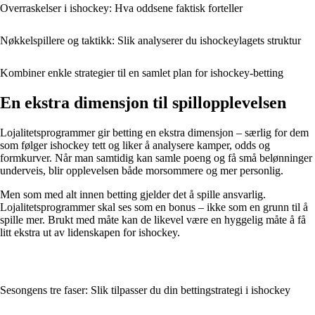
Overraskelser i ishockey: Hva oddsene faktisk forteller
Nøkkelspillere og taktikk: Slik analyserer du ishockeylagets struktur
Kombiner enkle strategier til en samlet plan for ishockey-betting
En ekstra dimensjon til spillopplevelsen
Lojalitetsprogrammer gir betting en ekstra dimensjon – særlig for dem
som følger ishockey tett og liker å analysere kamper, odds og
formkurver. Når man samtidig kan samle poeng og få små belønninger
underveis, blir opplevelsen både morsommere og mer personlig.
Men som med alt innen betting gjelder det å spille ansvarlig.
Lojalitetsprogrammer skal ses som en bonus – ikke som en grunn til å
spille mer. Brukt med måte kan de likevel være en hyggelig måte å få
litt ekstra ut av lidenskapen for ishockey.
Sesongens tre faser: Slik tilpasser du din bettingstrategi i ishockey