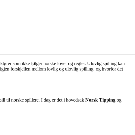
ktører som ikke følger norske lover og regler. Ulovlig spilling kan
gjen forskjellen mellom lovlig og ulovlig spilling, og hvorfor det
ill til norske spillere. I dag er det i hovedsak
Norsk Tipping
og