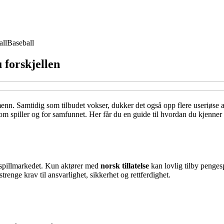
all
Baseball
u forskjellen
dmenn. Samtidig som tilbudet vokser, dukker det også opp flere useriøse a
m spiller og for samfunnet. Her får du en guide til hvordan du kjenner i
spillmarkedet. Kun aktører med
norsk tillatelse
kan lovlig tilby pengesp
strenge krav til ansvarlighet, sikkerhet og rettferdighet.