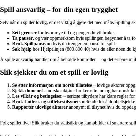
Spill ansvarlig – for din egen trygghet
Selv når du spiller lovlig, er det viktig å gjøre det med måte. Spillin
Sett grenser
for hvor mye tid og penger du vil bruke.
Ta pauser
, og vær oppmerksom hvis spillingen begynner å ta for
Bruk Spillpause.no
hvis du trenger en pause fra spill.
Søk hjelp
hos Hjelpelinjen (800 800 40) hvis du eller noen du kj
Å spille ansvarlig handler om å beholde kontrollen – og det er bare muli
Slik sjekker du om et spill er lovlig
Se etter informasjon om norsk tillatelse
– lovlige aktører oppgi
Sjekk domenet
– norske aktører bruker ofte .no og har norsk ku
Les vilkår og betingelser
– seriøse tilbydere har klare regler for
Bruk Lotteri- og stiftelsestilsynets nettside
for å dobbeltsjekke 
Rapporter ulovlige aktører
anonymt til tilsynet hvis du oppda
Følg spillet live: Slik bruker du statistikk og kampbilder til smartere spi