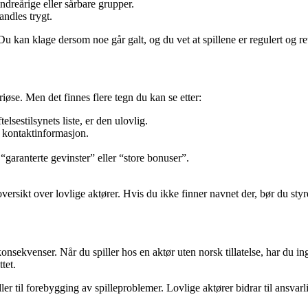
ndreårige eller sårbare grupper.
andles trygt.
Du kan klage dersom noe går galt, og du vet at spillene er regulert og re
riøse. Men det finnes flere tegn du kan se etter:
telsestilsynets liste, er den ulovlig.
k kontaktinformasjon.
“garanterte gevinster” eller “store bonuser”.
n oversikt over lovlige aktører. Hvis du ikke finner navnet der, bør du sty
nsekvenser. Når du spiller hos en aktør uten norsk tillatelse, har du ingen 
tet.
r til forebygging av spilleproblemer. Lovlige aktører bidrar til ansvarlig