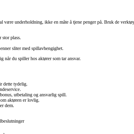
g skal være underholdning, ikke en måte å tjene penger på. Bruk de verkt
 stor plass.
enner sliter med spillavhengighet.
g når du spiller hos aktører som tar ansvar.
r dette tydelig.
ndeservice.
 bonus, utbetaling og ansvarlig spill.
om aktøren er lovlig.
ger dem.
llbeslutninger