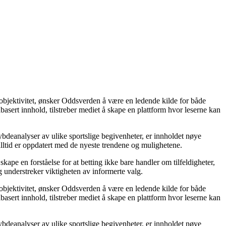
 objektivitet, ønsker Oddsverden å være en ledende kilde for både
asert innhold, tilstreber mediet å skape en plattform hvor leserne kan
 dybdeanalyser av ulike sportslige begivenheter, er innholdet nøye
 alltid er oppdatert med de nyeste trendene og mulighetene.
pe en forståelse for at betting ikke bare handler om tilfeldigheter,
understreker viktigheten av informerte valg.
 objektivitet, ønsker Oddsverden å være en ledende kilde for både
asert innhold, tilstreber mediet å skape en plattform hvor leserne kan
 dybdeanalyser av ulike sportslige begivenheter, er innholdet nøye