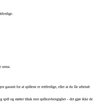
ttferdige.
re unna.
garanti for at spillene er rettferdige, eller at du får utbetalt
 spill og støtter tiltak mot spilleavhengighet – det gjør ikke de