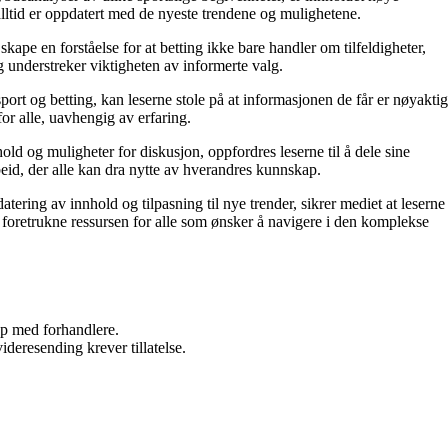
 alltid er oppdatert med de nyeste trendene og mulighetene.
pe en forståelse for at betting ikke bare handler om tilfeldigheter,
understreker viktigheten av informerte valg.
port og betting, kan leserne stole på at informasjonen de får er nøyaktig
for alle, uavhengig av erfaring.
ld og muligheter for diskusjon, oppfordres leserne til å dele sine
beid, der alle kan dra nytte av hverandres kunnskap.
ering av innhold og tilpasning til nye trender, sikrer mediet at leserne
 foretrukne ressursen for alle som ønsker å navigere i den komplekse
kap med forhandlere.
ideresending krever tillatelse.