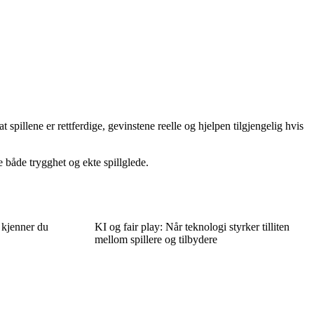
 spillene er rettferdige, gevinstene reelle og hjelpen tilgjengelig hvis
e både trygghet og ekte spillglede.
k kjenner du
KI og fair play: Når teknologi styrker tilliten
mellom spillere og tilbydere