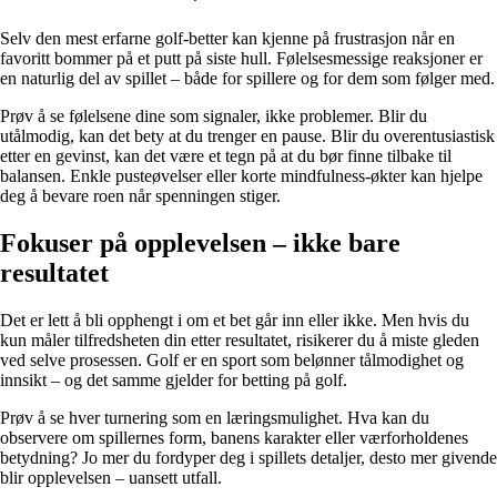
Selv den mest erfarne golf-better kan kjenne på frustrasjon når en
favoritt bommer på et putt på siste hull. Følelsesmessige reaksjoner er
en naturlig del av spillet – både for spillere og for dem som følger med.
Prøv å se følelsene dine som signaler, ikke problemer. Blir du
utålmodig, kan det bety at du trenger en pause. Blir du overentusiastisk
etter en gevinst, kan det være et tegn på at du bør finne tilbake til
balansen. Enkle pusteøvelser eller korte mindfulness-økter kan hjelpe
deg å bevare roen når spenningen stiger.
Fokuser på opplevelsen – ikke bare
resultatet
Det er lett å bli opphengt i om et bet går inn eller ikke. Men hvis du
kun måler tilfredsheten din etter resultatet, risikerer du å miste gleden
ved selve prosessen. Golf er en sport som belønner tålmodighet og
innsikt – og det samme gjelder for betting på golf.
Prøv å se hver turnering som en læringsmulighet. Hva kan du
observere om spillernes form, banens karakter eller værforholdenes
betydning? Jo mer du fordyper deg i spillets detaljer, desto mer givende
blir opplevelsen – uansett utfall.