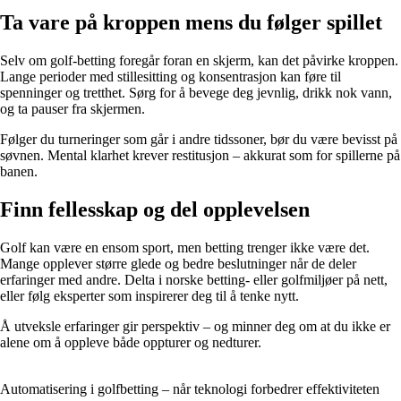
Ta vare på kroppen mens du følger spillet
Selv om golf-betting foregår foran en skjerm, kan det påvirke kroppen.
Lange perioder med stillesitting og konsentrasjon kan føre til
spenninger og tretthet. Sørg for å bevege deg jevnlig, drikk nok vann,
og ta pauser fra skjermen.
Følger du turneringer som går i andre tidssoner, bør du være bevisst på
søvnen. Mental klarhet krever restitusjon – akkurat som for spillerne på
banen.
Finn fellesskap og del opplevelsen
Golf kan være en ensom sport, men betting trenger ikke være det.
Mange opplever større glede og bedre beslutninger når de deler
erfaringer med andre. Delta i norske betting- eller golfmiljøer på nett,
eller følg eksperter som inspirerer deg til å tenke nytt.
Å utveksle erfaringer gir perspektiv – og minner deg om at du ikke er
alene om å oppleve både oppturer og nedturer.
Automatisering i golfbetting – når teknologi forbedrer effektiviteten