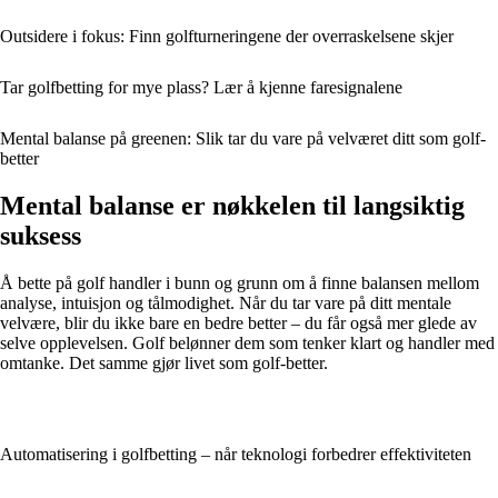
Outsidere i fokus: Finn golfturneringene der overraskelsene skjer
Tar golfbetting for mye plass? Lær å kjenne faresignalene
Mental balanse på greenen: Slik tar du vare på velværet ditt som golf-
better
Mental balanse er nøkkelen til langsiktig
suksess
Å bette på golf handler i bunn og grunn om å finne balansen mellom
analyse, intuisjon og tålmodighet. Når du tar vare på ditt mentale
velvære, blir du ikke bare en bedre better – du får også mer glede av
selve opplevelsen. Golf belønner dem som tenker klart og handler med
omtanke. Det samme gjør livet som golf-better.
Automatisering i golfbetting – når teknologi forbedrer effektiviteten