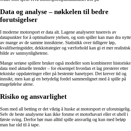
Data og analyse – nøkkelen til bedre
forutsigelser
I moderne motorsport er data alt. Lagene analyserer tusenvis av
datapunkter for å optimalisere ytelsen, og som spiller kan man dra nytte
av mange av de samme innsiktene. Statistikk over tidligere løp,
kvalifiseringstider, dekkstrategier og værforhold kan gi et mer realistisk
bilde av sannsynlighetene.
Mange seriøse spillere bruker også modeller som kombinerer historiske
data med aktuelle trender – for eksempel hvordan et lag presterer etter
tekniske oppdateringer eller på bestemte banetyper. Det krever tid og
innsikt, men kan gi en betydelig fordel sammenlignet med å spille på
magefølelse alene.
Risiko og ansvarlighet
Som med all betting er det viktig å huske at motorsport er uforutsigelig.
Selv de beste analysene kan ikke forutse et motorhavari eller et uhell i
første sving. Derfor bør man alltid spille ansvarlig og kun med beløp
man har råd til å tape.