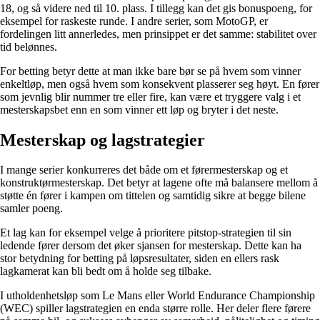
18, og så videre ned til 10. plass. I tillegg kan det gis bonuspoeng, for
eksempel for raskeste runde. I andre serier, som MotoGP, er
fordelingen litt annerledes, men prinsippet er det samme: stabilitet over
tid belønnes.
For betting betyr dette at man ikke bare bør se på hvem som vinner
enkeltløp, men også hvem som konsekvent plasserer seg høyt. En fører
som jevnlig blir nummer tre eller fire, kan være et tryggere valg i et
mesterskapsbet enn en som vinner ett løp og bryter i det neste.
Mesterskap og lagstrategier
I mange serier konkurreres det både om et førermesterskap og et
konstruktørmesterskap. Det betyr at lagene ofte må balansere mellom å
støtte én fører i kampen om tittelen og samtidig sikre at begge bilene
samler poeng.
Et lag kan for eksempel velge å prioritere pitstop-strategien til sin
ledende fører dersom det øker sjansen for mesterskap. Dette kan ha
stor betydning for betting på løpsresultater, siden en ellers rask
lagkamerat kan bli bedt om å holde seg tilbake.
I utholdenhetsløp som Le Mans eller World Endurance Championship
(WEC) spiller lagstrategien en enda større rolle. Her deler flere førere