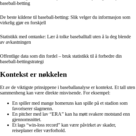
baseball-betting
De beste kildene til baseball-betting: Slik velger du informasjon som
virkelig gjør en forskjell
Statistikk med omtanke: Lær å tolke baseballtall uten å la deg blende
av avkastningen
Offentlige data som din fordel – bruk statistikk til å forbedre din
baseball-bettingstrategi
Kontekst er nøkkelen
Et av de viktigste prinsippene i baseballanalyse er kontekst. Et tall uten
sammenheng kan være direkte misvisende. For eksempel:
En spiller med mange homeruns kan spille på et stadion som
favoriserer slagmenn.
En pitcher med lav “ERA” kan ha møtt svakere motstand enn
gjennomsnittet.
Et lags “win-loss record” kan være påvirket av skader,
reiseplaner eller værforhold.