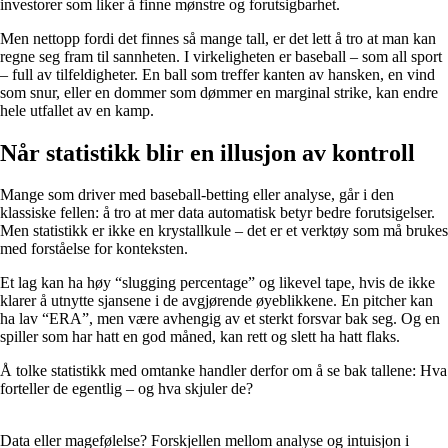
investorer som liker å finne mønstre og forutsigbarhet.
Men nettopp fordi det finnes så mange tall, er det lett å tro at man kan
regne seg fram til sannheten. I virkeligheten er baseball – som all sport
– full av tilfeldigheter. En ball som treffer kanten av hansken, en vind
som snur, eller en dommer som dømmer en marginal strike, kan endre
hele utfallet av en kamp.
Når statistikk blir en illusjon av kontroll
Mange som driver med baseball-betting eller analyse, går i den
klassiske fellen: å tro at mer data automatisk betyr bedre forutsigelser.
Men statistikk er ikke en krystallkule – det er et verktøy som må brukes
med forståelse for konteksten.
Et lag kan ha høy “slugging percentage” og likevel tape, hvis de ikke
klarer å utnytte sjansene i de avgjørende øyeblikkene. En pitcher kan
ha lav “ERA”, men være avhengig av et sterkt forsvar bak seg. Og en
spiller som har hatt en god måned, kan rett og slett ha hatt flaks.
Å tolke statistikk med omtanke handler derfor om å se bak tallene: Hva
forteller de egentlig – og hva skjuler de?
Data eller magefølelse? Forskjellen mellom analyse og intuisjon i