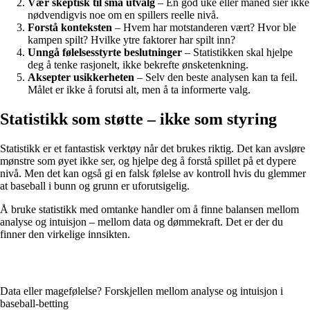
Vær skeptisk til små utvalg
– En god uke eller måned sier ikke
nødvendigvis noe om en spillers reelle nivå.
Forstå konteksten
– Hvem har motstanderen vært? Hvor ble
kampen spilt? Hvilke ytre faktorer har spilt inn?
Unngå følelsesstyrte beslutninger
– Statistikken skal hjelpe
deg å tenke rasjonelt, ikke bekrefte ønsketenkning.
Aksepter usikkerheten
– Selv den beste analysen kan ta feil.
Målet er ikke å forutsi alt, men å ta informerte valg.
Statistikk som støtte – ikke som styring
Statistikk er et fantastisk verktøy når det brukes riktig. Det kan avsløre
mønstre som øyet ikke ser, og hjelpe deg å forstå spillet på et dypere
nivå. Men det kan også gi en falsk følelse av kontroll hvis du glemmer
at baseball i bunn og grunn er uforutsigelig.
Å bruke statistikk med omtanke handler om å finne balansen mellom
analyse og intuisjon – mellom data og dømmekraft. Det er der du
finner den virkelige innsikten.
Data eller magefølelse? Forskjellen mellom analyse og intuisjon i
baseball-betting