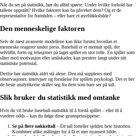
Når du ser på statistikk, bør du alltid spørre: Under hvilke forhold har
tallene oppstått? Hvilke faktorer kan ha påvirket dem? Og er de
representative for framtiden – eller bare et øyeblikksbilde?
Den menneskelige faktoren
Selv de mest avanserte modellene kan ikke forutsi hvordan et
menneske reagerer under press. Baseball er et mentalt spill, der
selvtillit, form og relasjoner på laget spiller en stor rolle. En spiller som
sliter med motivasjon eller småskader, kan prestere langt under sitt
statistiske potensial.
Derfor bør statistikk aldri stå alene. Den må suppleres med
observasjoner, intervjuer og forståelse for spillets psykologi. Det er her
de beste analytikerne skiller seg fra dem som bare ser på tall.
Slik bruker du statistikk med omtanke
Hvis du vil bruke baseball-statistikk til å forstå spillet – eller til å
vurdere odds – kan du følge disse grunnprinsippene:
Se på flere nøkkeltall
– Ett tall forteller sjelden hele historien.
Kombiner ulike målinger for å få et mer nyansert bilde.