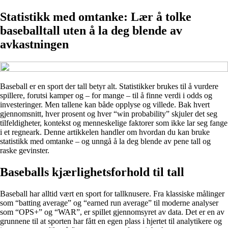
Statistikk med omtanke: Lær å tolke
baseballtall uten å la deg blende av
avkastningen
Baseball er en sport der tall betyr alt. Statistikker brukes til å vurdere
spillere, forutsi kamper og – for mange – til å finne verdi i odds og
investeringer. Men tallene kan både opplyse og villede. Bak hvert
gjennomsnitt, hver prosent og hver “win probability” skjuler det seg
tilfeldigheter, kontekst og menneskelige faktorer som ikke lar seg fange
i et regneark. Denne artikkelen handler om hvordan du kan bruke
statistikk med omtanke – og unngå å la deg blende av pene tall og
raske gevinster.
Baseballs kjærlighetsforhold til tall
Baseball har alltid vært en sport for tallknusere. Fra klassiske målinger
som “batting average” og “earned run average” til moderne analyser
som “OPS+” og “WAR”, er spillet gjennomsyret av data. Det er en av
grunnene til at sporten har fått en egen plass i hjertet til analytikere og