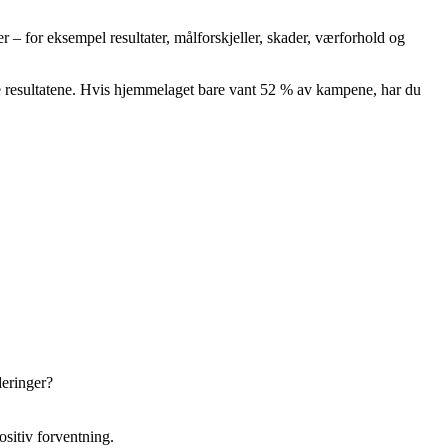
r – for eksempel resultater, målforskjeller, skader, værforhold og
ke resultatene. Hvis hjemmelaget bare vant 52 % av kampene, har du
deringer?
sitiv forventning.