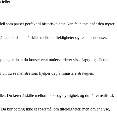
feiler.
ll som passer perfekt til historiske data, kan feile totalt når den møter
a nok data til å skille mellom tilfeldigheter og reelle tendenser.
ppdager du at du konsekvent undervurderer visse lagtyper, eller at
 vil du se mønstre som hjelper deg å finjustere strategien.
ler. Du lærer å skille mellom flaks og dyktighet, og du får et realistisk
 Da blir betting ikke et spørsmål om tilfeldigheter, men om analyse,