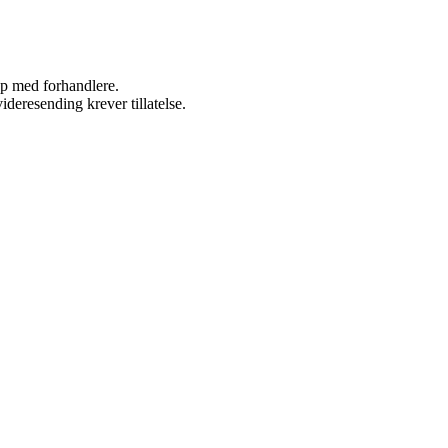
kap med forhandlere.
ideresending krever tillatelse.