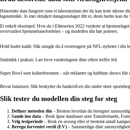
Historiske data fungerer som et laboratorium der du kan teste ideene dine
lagstatistikk. Jo mer detaljert datagrunnlaget ditt er, desto bedre kan du
Et enkelt eksempel: Hvis du i Eliteserien 2022 vurderte at hjemmelage
overvurdert hjemmebanefordelen – og modellen din bør justeres.
Hold hodet kaldt: Slik unngår du å overreagere på NFL-nyheter i din be
Statistikk i praksis: Lær hvor vurderingene dine oftest treffer feil
Super Bowl som kulturfenomen – når reklamer og halftime shows blir e
Bevar balansen: Slik beskytter du bankroll-en din under store sportsbe
Slik tester du modellen din steg for steg
Definer metoden din
– Bestem hvordan du beregner sannsynlighet
Samle inn data
– Bruk åpne databaser som Transfermarkt, Fotmob
Velg testperiode
– Bruk en sesong eller et bestemt antall kamper 
Beregn forventet verdi (EV)
– Sammenlign dine sannsynlighete