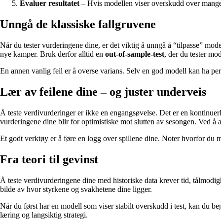
Evaluer resultatet
– Hvis modellen viser overskudd over mange k
Unngå de klassiske fallgruvene
Når du tester vurderingene dine, er det viktig å unngå å “tilpasse” modell
nye kamper. Bruk derfor alltid en
out-of-sample-test
, der du tester mod
En annen vanlig feil er å overse varians. Selv en god modell kan ha peri
Lær av feilene dine – og juster underveis
Å teste verdivurderinger er ikke en engangsøvelse. Det er en kontinuerl
vurderingene dine blir for optimistiske mot slutten av sesongen. Ved å 
Et godt verktøy er å føre en logg over spillene dine. Noter hvorfor du m
Fra teori til gevinst
Å teste verdivurderingene dine med historiske data krever tid, tålmodighet
bilde av hvor styrkene og svakhetene dine ligger.
Når du først har en modell som viser stabilt overskudd i test, kan du b
læring og langsiktig strategi.