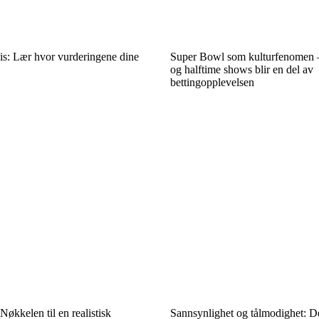
ksis: Lær hvor vurderingene dine
Super Bowl som kulturfenomen –
og halftime shows blir en del av
bettingopplevelsen
Nøkkelen til en realistisk
Sannsynlighet og tålmodighet: D