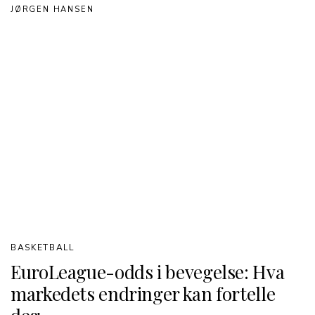
JØRGEN HANSEN
BASKETBALL
EuroLeague-odds i bevegelse: Hva
markedets endringer kan fortelle