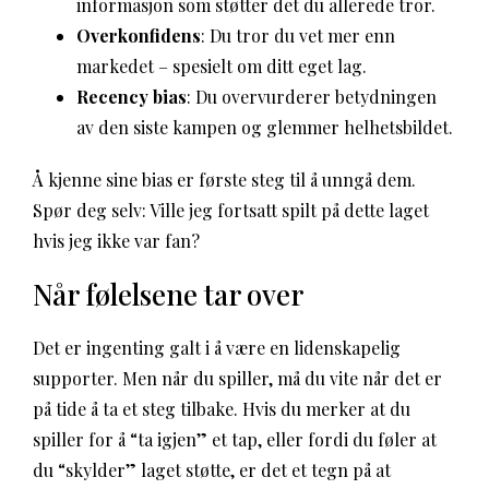
informasjon som støtter det du allerede tror.
Overkonfidens
: Du tror du vet mer enn
markedet – spesielt om ditt eget lag.
Recency bias
: Du overvurderer betydningen
av den siste kampen og glemmer helhetsbildet.
Å kjenne sine bias er første steg til å unngå dem.
Spør deg selv: Ville jeg fortsatt spilt på dette laget
hvis jeg ikke var fan?
Når følelsene tar over
Det er ingenting galt i å være en lidenskapelig
supporter. Men når du spiller, må du vite når det er
på tide å ta et steg tilbake. Hvis du merker at du
spiller for å “ta igjen” et tap, eller fordi du føler at
du “skylder” laget støtte, er det et tegn på at