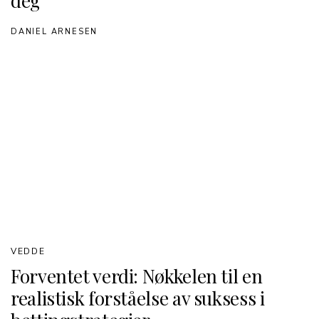
deg
DANIEL ARNESEN
VEDDE
Forventet verdi: Nøkkelen til en
realistisk forståelse av suksess i