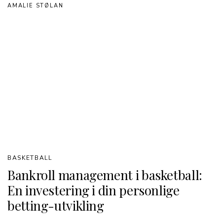
AMALIE STØLAN
BASKETBALL
Bankroll management i basketball:
En investering i din personlige
betting-utvikling