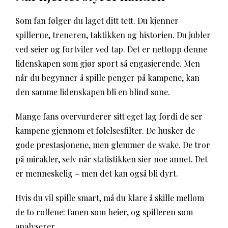
Som fan følger du laget ditt tett. Du kjenner
spillerne, treneren, taktikken og historien. Du jubler
ved seier og fortviler ved tap. Det er nettopp denne
lidenskapen som gjør sport så engasjerende. Men
når du begynner å spille penger på kampene, kan
den samme lidenskapen bli en blind sone.
Mange fans overvurderer sitt eget lag fordi de ser
kampene gjennom et følelsesfilter. De husker de
gode prestasjonene, men glemmer de svake. De tror
på mirakler, selv når statistikken sier noe annet. Det
er menneskelig – men det kan også bli dyrt.
Hvis du vil spille smart, må du klare å skille mellom
de to rollene: fanen som heier, og spilleren som
analyserer.