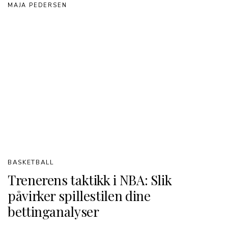
MAJA PEDERSEN
BASKETBALL
Trenerens taktikk i NBA: Slik
påvirker spillestilen dine
bettinganalyser