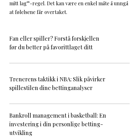
mitt lag”-regel. Det kan være en enkel måte å unngå
at følelsene får overtaket.
Fan eller spiller? Forstå forskjellen
før du better på favorittlaget ditt
Trenerens taktikk i NBA: Slik påvirker
spillestilen dine bettinganalyser
Bankroll management i basketball: En
investering i din personlige betting-
utvikling