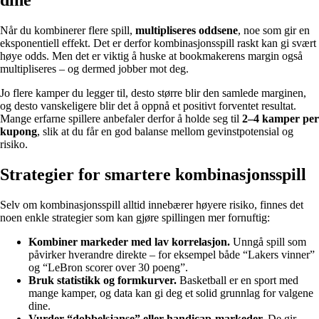
dine
Når du kombinerer flere spill,
multipliseres oddsene
, noe som gir en
eksponentiell effekt. Det er derfor kombinasjonsspill raskt kan gi svært
høye odds. Men det er viktig å huske at bookmakerens margin også
multipliseres – og dermed jobber mot deg.
Jo flere kamper du legger til, desto større blir den samlede marginen,
og desto vanskeligere blir det å oppnå et positivt forventet resultat.
Mange erfarne spillere anbefaler derfor å holde seg til
2–4 kamper per
kupong
, slik at du får en god balanse mellom gevinstpotensial og
risiko.
Strategier for smartere kombinasjonsspill
Selv om kombinasjonsspill alltid innebærer høyere risiko, finnes det
noen enkle strategier som kan gjøre spillingen mer fornuftig:
Kombiner markeder med lav korrelasjon.
Unngå spill som
påvirker hverandre direkte – for eksempel både “Lakers vinner”
og “LeBron scorer over 30 poeng”.
Bruk statistikk og formkurver.
Basketball er en sport med
mange kamper, og data kan gi deg et solid grunnlag for valgene
dine.
Vurder “dobbelsjanse” eller handicap-markeder.
De gir